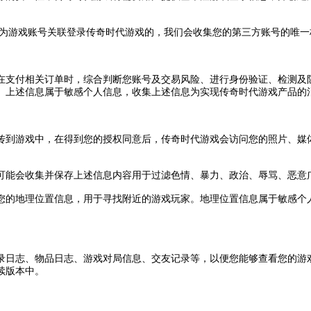
为游戏账号关联登录传奇时代游戏的
，
我们会收集您的第三方账号的唯一
在支付相关订单时
，
综合判断您账号及交易风险
、
进行身份验证
、
检测及
。
上述信息属于敏感个人信息
，
收集上述信息为实现传奇时代游戏产品的
传到游戏中
，
在得到您的授权同意后
，
传奇时代游戏会访问您的照片
、
媒
可能会收集并保存上述信息内容用于过滤色情
、
暴力
、
政治
、
辱骂
、
恶意
您的地理位置信息
，
用于寻找附近的游戏玩家
。
地理位置信息属于敏感个
录日志
、
物品日志
、
游戏对局信息
、
交友记录等
，
以便您能够查看您的游
续版本中
。