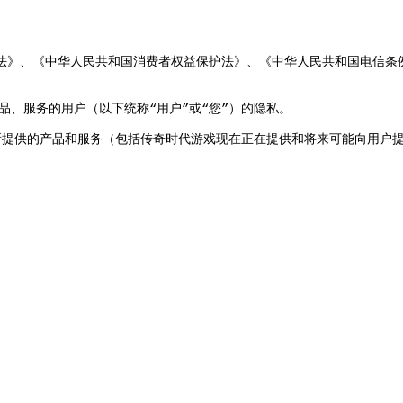
法
》、《
中华人民共和国消费者权益保护法
》、《
中华人民共和国电信条
品
、
服务的用户
（
以下统称
“
用户
”
或
“
您
”）
的隐私
。
所提供的产品和服务
（
包括传奇时代游戏现在正在提供和将来可能向用户