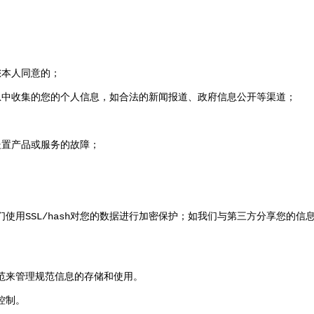
您本人同意的
；
息中收集的您的个人信息
，
如合法的新闻报道
、
政府信息公开等渠道
；
处置产品或服务的故障
；
们使用
SSL/hash
对您的数据进行加密保护
；
如我们与第三方分享您的信
范来管理规范信息的存储和使用
。
控制
。