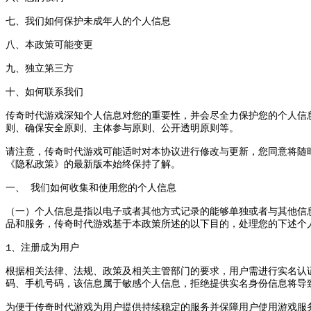
七
、
我们如何保护未成年人的个人信息
八
、
本政策可能变更
九
、
独立第三方
十
、
如何联系我们
传奇时代游戏深知个人信息对您的重要性
，
并会尽全力保护您的个人信
则
、
确保安全原则
、
主体参与原则
、
公开透明原则等
。
请注意
，
传奇时代游戏可能适时对本协议进行修改与更新
，
您同意将随
《
隐私政策
》
的最新版本始终保持了解
。
一
、
我们如何收集和使用您的个人信息
（
一
）
个人信息是指以电子或者其他方式记录的能够单独或者与其他信
品和服务
，
传奇时代游戏基于本政策所述的以下目的
，
处理您的下述个
1
、
注册成为用户
根据相关法律
、
法规
、
政策及相关主管部门的要求
，
用户需进行实名认
码
、
手机号码
，
该信息属于敏感个人信息
，
拒绝提供实名身份信息将导
为便于传奇时代游戏为用户提供持续稳定的服务并保障用户使用游戏服