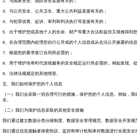
2
、
与国家安全
、
国防安全直接有关的
；
3
、
与公共安全
、
公共卫生
、
重大公共利益直接有关的
；
4
、
与犯罪侦查
、
起诉
、
审判和判决执行等直接有关的
；
5
、
出于维护您或其他个人的生命
、
财产等重大合法权益但又很难得到
6
、
在合理范围内处理您自行公开或的个人信息或从合法公开披露的信
7
、
根据您的要求签订合同所必需的
；
8
、
用于维护传奇时代游戏服务的安全稳定运行所必需的
，
例如发现
、
9
、
法律法规规定的其他情形
。
五
、
我们如何保护您的个人信息
（
一
）
我们会采取一切合理可行的措施
，
保护您的个人信息
。
例如
，
我
全
。
（
二
）
我们为保护信息采取的其他安全措施
我们通过建立数据分类分级制度
、
数据安全管理规范
、
数据安全开发规
我们通过信息接触者保密协议
、
监控和审计机制来对数据进行全面安全