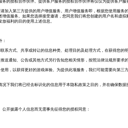
服务的授权合作伙伴
。
提供客户服务的授权合作伙伴将仅仅为提供客户服
邀请加入第三方提供的用户增值服务
。
用户增值服务即
，
根据您使用服务
述增值服务
。
如果您选择接受邀请
，
您同意我们将您创建的用户名和虚拟
发放福利的目的使用上述信息
。
外
：
和联系方式
、
共享或转让的信息种类
、
处理目的及处理方式
，
在获得您的
过推送通知
、
公告或其他方式另行告知您相关情形
，
按照法律法规所要求
、
使用
，
以获得更好的游戏体验
。
为提供此项服务
，
我们可能需要向第三
情况下我们将已经去标识化的信息用于本隐私政策之目的
，
并在确保数据
、
公开披露个人信息而无需事先征得您的授权同意
：